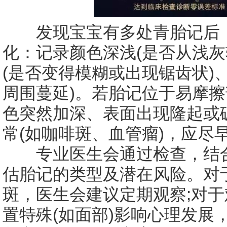
发现宝宝有多处青胎记后，
化：记录颜色深浅(是否从浅灰
(是否变得模糊或出现锯齿状)
周围蔓延)。若胎记位于易摩擦
色突然加深、表面出现隆起或
常(如咖啡斑、血管瘤)，应尽
专业医生会通过检查，结合
估胎记的类型及潜在风险。对
斑，医生会建议定期观察;对
置特殊(如面部)影响心理发展